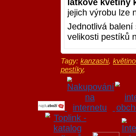
látkové květiny 
jejich výrobu lze 
Jednotlivá balení
velikosti pestíků n
Tagy:
kanzashi
,
květin
pestíky
,