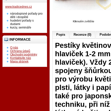
www.tradicednes.cz
národopisné pořady pro
děti i dospělé
hudební pořady s
Kliknutím zvětšíte
dudami
kurzy, semináře
Popis
Recenze (0)
Podobn
INFORMACE
Pestíky květinové
O nás
Ochrana údajů
hlaviček 1-2 mm 
Obchodní podmínky
Kontaktujte nás
hlaviček).
Vždy 2
Mapa stránek
spojeny šňůrko
pro výrobu květ
plsti, látky i pap
také pro japons
techniku, při níž