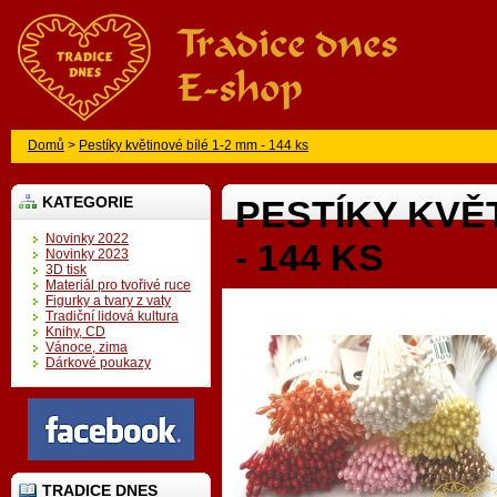
Domů
>
Pestíky květinové bílé 1-2 mm - 144 ks
KATEGORIE
PESTÍKY KVĚT
Novinky 2022
- 144 KS
Novinky 2023
3D tisk
Materiál pro tvořivé ruce
Figurky a tvary z vaty
Tradiční lidová kultura
Knihy, CD
Vánoce, zima
Dárkové poukazy
TRADICE DNES